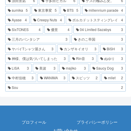
須田景凪
6
宇多田ヒカル
6
ゲスの極み乙女。
6
sumika
5
東京事変
5
BTS
5
millennium parade
4
Ayase
4
Creepy Nuts
4
ポルカドットスティングレイ
4
SixTONES
4
優里
4
04 Limited Sazabys
3
三月のパンタシア
3
きのこ帝国
3
ヤバイTシャツ屋さん
3
カンザキイオリ
3
BiSH
3
神様、僕は気づいてしまった
3
Rin音
3
ぬゆり
3
LiSA
3
美波
3
majiko
3
Saucy Dog
3
中村佳穂
3
WANIMA
3
スピッツ
2
milet
2
Sou
2
プロフィール
プライバシーポリシー
お問い合わせ