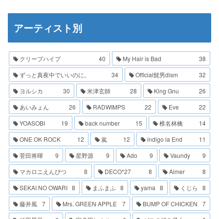
アーティスト別
クリープハイプ
40
My Hair is Bad
38
ずっと真夜中でいいのに。
34
Official髭男dism
32
ヨルシカ
30
米津玄師
28
King Gnu
26
あいみょん
26
RADWIMPS
22
Eve
22
YOASOBI
19
back number
15
椎名林檎
14
ONE OK ROCK
12
嵐
12
indigo la End
11
菅田将暉
9
星野源
9
Ado
9
Vaundy
9
マカロニえんぴつ
8
DECO*27
8
Aimer
8
SEKAI NO OWARI
8
まふまふ
8
yama
8
くじら
8
藤井風
7
Mrs. GREEN APPLE
7
BUMP OF CHICKEN
7