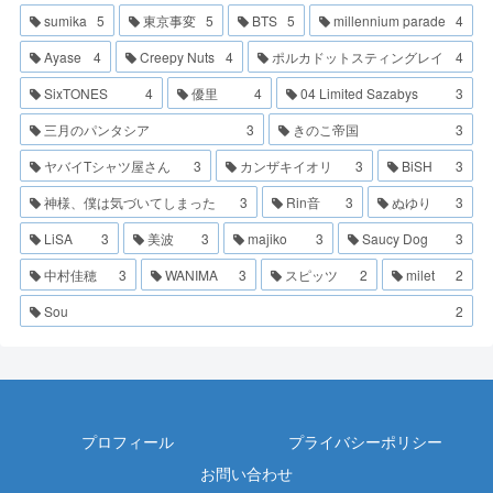
sumika
5
東京事変
5
BTS
5
millennium parade
4
Ayase
4
Creepy Nuts
4
ポルカドットスティングレイ
4
SixTONES
4
優里
4
04 Limited Sazabys
3
三月のパンタシア
3
きのこ帝国
3
ヤバイTシャツ屋さん
3
カンザキイオリ
3
BiSH
3
神様、僕は気づいてしまった
3
Rin音
3
ぬゆり
3
LiSA
3
美波
3
majiko
3
Saucy Dog
3
中村佳穂
3
WANIMA
3
スピッツ
2
milet
2
Sou
2
プロフィール
プライバシーポリシー
お問い合わせ