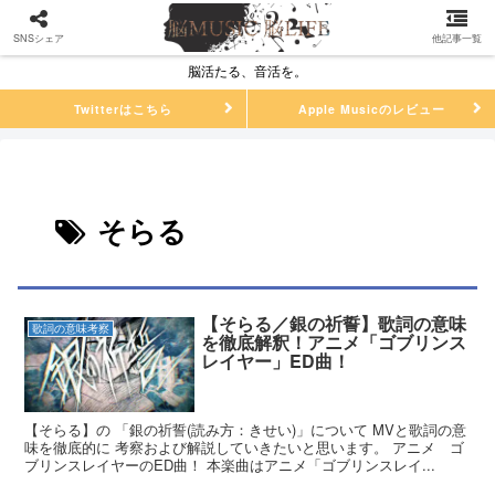
SNSシェア
他記事一覧
脳活たる、音活を。
Twitterはこちら
Apple Musicのレビュー
そらる
【そらる／銀の祈誓】歌詞の意味
歌詞の意味考察
を徹底解釈！アニメ「ゴブリンス
レイヤー」ED曲！
【そらる】の 「銀の祈誓(読み方：きせい)」について MVと歌詞の意
味を徹底的に 考察および解説していきたいと思います。 アニメ ゴ
ブリンスレイヤーのED曲！ 本楽曲はアニメ「ゴブリンスレイ...