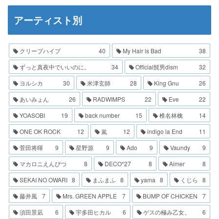
アーティスト別
クリープハイプ
40
My Hair is Bad
38
ずっと真夜中でいいのに。
34
Official髭男dism
32
ヨルシカ
30
米津玄師
28
King Gnu
26
あいみょん
26
RADWIMPS
22
Eve
22
YOASOBI
19
back number
15
椎名林檎
14
ONE OK ROCK
12
嵐
12
indigo la End
11
菅田将暉
9
星野源
9
Ado
9
Vaundy
9
マカロニえんぴつ
8
DECO*27
8
Aimer
8
SEKAI NO OWARI
8
まふまふ
8
yama
8
くじら
8
藤井風
7
Mrs. GREEN APPLE
7
BUMP OF CHICKEN
7
須田景凪
6
宇多田ヒカル
6
ゲスの極み乙女。
6