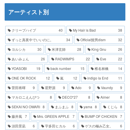
アーティスト別
クリープハイプ
40
My Hair is Bad
38
ずっと真夜中でいいのに。
34
Official髭男dism
32
ヨルシカ
30
米津玄師
28
King Gnu
26
あいみょん
26
RADWIMPS
22
Eve
22
YOASOBI
19
back number
15
椎名林檎
14
ONE OK ROCK
12
嵐
12
indigo la End
11
菅田将暉
9
星野源
9
Ado
9
Vaundy
9
マカロニえんぴつ
8
DECO*27
8
Aimer
8
SEKAI NO OWARI
8
まふまふ
8
yama
8
くじら
8
藤井風
7
Mrs. GREEN APPLE
7
BUMP OF CHICKEN
7
須田景凪
6
宇多田ヒカル
6
ゲスの極み乙女。
6