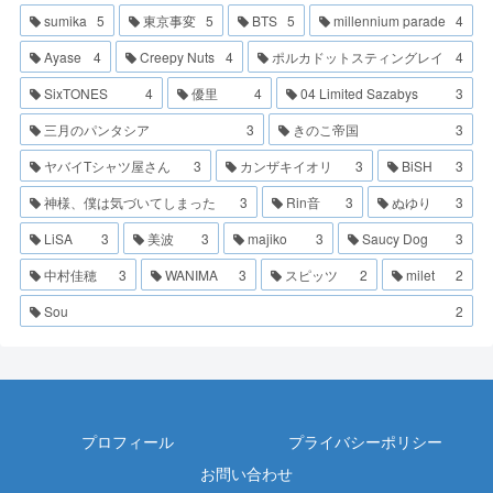
sumika
5
東京事変
5
BTS
5
millennium parade
4
Ayase
4
Creepy Nuts
4
ポルカドットスティングレイ
4
SixTONES
4
優里
4
04 Limited Sazabys
3
三月のパンタシア
3
きのこ帝国
3
ヤバイTシャツ屋さん
3
カンザキイオリ
3
BiSH
3
神様、僕は気づいてしまった
3
Rin音
3
ぬゆり
3
LiSA
3
美波
3
majiko
3
Saucy Dog
3
中村佳穂
3
WANIMA
3
スピッツ
2
milet
2
Sou
2
プロフィール
プライバシーポリシー
お問い合わせ