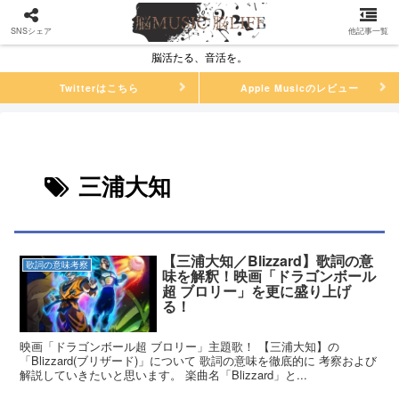
SNSシェア
他記事一覧
脳活たる、音活を。
Twitterはこちら
Apple Musicのレビュー
三浦大知
【三浦大知／Blizzard】歌詞の意
歌詞の意味考察
味を解釈！映画「ドラゴンボール
超 ブロリー」を更に盛り上げ
る！
映画「ドラゴンボール超 ブロリー」主題歌！ 【三浦大知】の
「Blizzard(ブリザード)」について 歌詞の意味を徹底的に 考察および
解説していきたいと思います。 楽曲名「Blizzard」と...