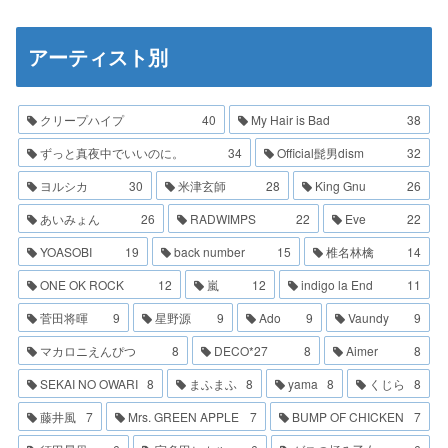
アーティスト別
クリープハイプ
40
My Hair is Bad
38
ずっと真夜中でいいのに。
34
Official髭男dism
32
ヨルシカ
30
米津玄師
28
King Gnu
26
あいみょん
26
RADWIMPS
22
Eve
22
YOASOBI
19
back number
15
椎名林檎
14
ONE OK ROCK
12
嵐
12
indigo la End
11
菅田将暉
9
星野源
9
Ado
9
Vaundy
9
マカロニえんぴつ
8
DECO*27
8
Aimer
8
SEKAI NO OWARI
8
まふまふ
8
yama
8
くじら
8
藤井風
7
Mrs. GREEN APPLE
7
BUMP OF CHICKEN
7