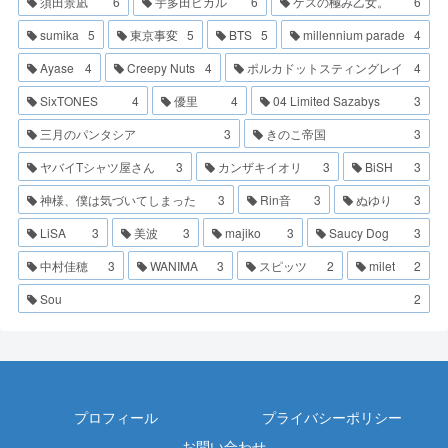
須田景凪
6
宇多田ヒカル
6
ゲスの極み乙女。
6
sumika
5
東京事変
5
BTS
5
millennium parade
4
Ayase
4
Creepy Nuts
4
ポルカドットスティングレイ
4
SixTONES
4
優里
4
04 Limited Sazabys
3
三月のパンタシア
3
きのこ帝国
3
ヤバイTシャツ屋さん
3
カンザキイオリ
3
BiSH
3
神様、僕は気づいてしまった
3
Rin音
3
ぬゆり
3
LiSA
3
美波
3
majiko
3
Saucy Dog
3
中村佳穂
3
WANIMA
3
スピッツ
2
milet
2
Sou
2
プロフィール
プライバシーポリシー
お問い合わせ