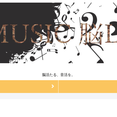
脳活たる、音活を。