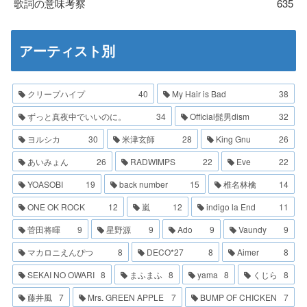
歌詞の意味考察
635
アーティスト別
クリープハイプ
40
My Hair is Bad
38
ずっと真夜中でいいのに。
34
Official髭男dism
32
ヨルシカ
30
米津玄師
28
King Gnu
26
あいみょん
26
RADWIMPS
22
Eve
22
YOASOBI
19
back number
15
椎名林檎
14
ONE OK ROCK
12
嵐
12
indigo la End
11
菅田将暉
9
星野源
9
Ado
9
Vaundy
9
マカロニえんぴつ
8
DECO*27
8
Aimer
8
SEKAI NO OWARI
8
まふまふ
8
yama
8
くじら
8
藤井風
7
Mrs. GREEN APPLE
7
BUMP OF CHICKEN
7