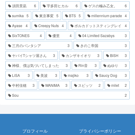
須田景凪
6
宇多田ヒカル
6
ゲスの極み乙女。
6
sumika
5
東京事変
5
BTS
5
millennium parade
4
Ayase
4
Creepy Nuts
4
ポルカドットスティングレイ
4
SixTONES
4
優里
4
04 Limited Sazabys
3
三月のパンタシア
3
きのこ帝国
3
ヤバイTシャツ屋さん
3
カンザキイオリ
3
BiSH
3
神様、僕は気づいてしまった
3
Rin音
3
ぬゆり
3
LiSA
3
美波
3
majiko
3
Saucy Dog
3
中村佳穂
3
WANIMA
3
スピッツ
2
milet
2
Sou
2
プロフィール
プライバシーポリシー