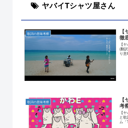
ヤバイTシャツ屋さん
【
歌詞の意味考察
徹
【ヤ
(翻
り意
【
歌詞の意味考察
考
【ヤ
と歌
ム「Ta