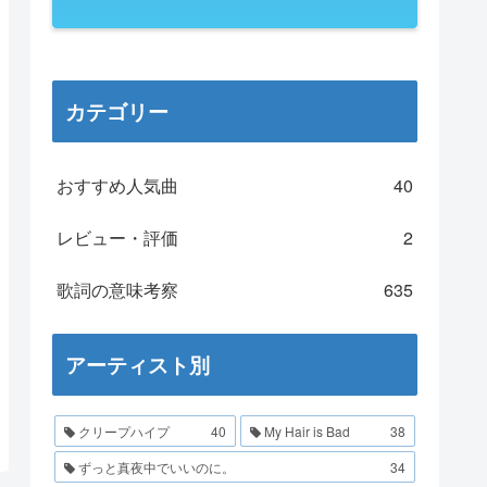
カテゴリー
おすすめ人気曲
40
レビュー・評価
2
歌詞の意味考察
635
アーティスト別
クリープハイプ
40
My Hair is Bad
38
ずっと真夜中でいいのに。
34