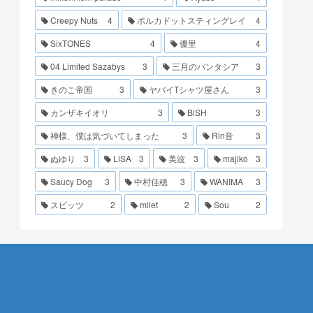
Creepy Nuts
4
ポルカドットスティングレイ
4
SixTONES
4
優里
4
04 Limited Sazabys
3
三月のパンタシア
3
きのこ帝国
3
ヤバイTシャツ屋さん
3
カンザキイオリ
3
BiSH
3
神様、僕は気づいてしまった
3
Rin音
3
ぬゆり
3
LiSA
3
美波
3
majiko
3
Saucy Dog
3
中村佳穂
3
WANIMA
3
スピッツ
2
milet
2
Sou
2