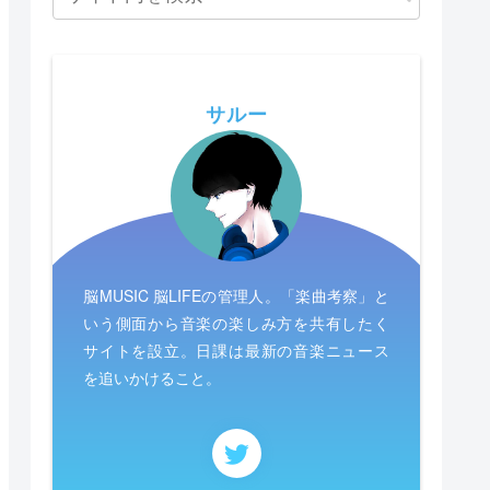
サルー
脳MUSIC 脳LIFEの管理人。「楽曲考察」と
いう側面から音楽の楽しみ方を共有したく
サイトを設立。日課は最新の音楽ニュース
を追いかけること。