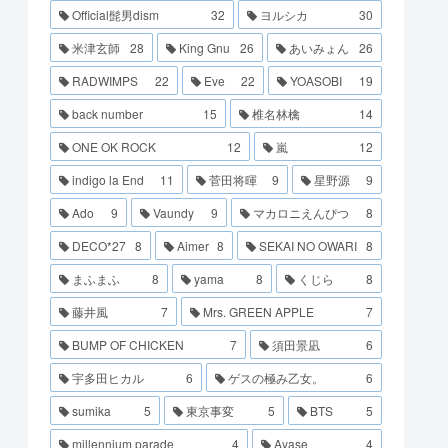
Official髭男dism
32
ヨルシカ
30
米津玄師
28
King Gnu
26
あいみょん
26
RADWIMPS
22
Eve
22
YOASOBI
19
back number
15
椎名林檎
14
ONE OK ROCK
12
嵐
12
indigo la End
11
菅田将暉
9
星野源
9
Ado
9
Vaundy
9
マカロニえんぴつ
8
DECO*27
8
Aimer
8
SEKAI NO OWARI
8
まふまふ
8
yama
8
くじら
8
藤井風
7
Mrs. GREEN APPLE
7
BUMP OF CHICKEN
7
須田景凪
6
宇多田ヒカル
6
ゲスの極み乙女。
6
sumika
5
東京事変
5
BTS
5
millennium parade
4
Ayase
4