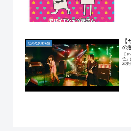
【
歌詞の意味考察
の
【ヤ
位」
本楽