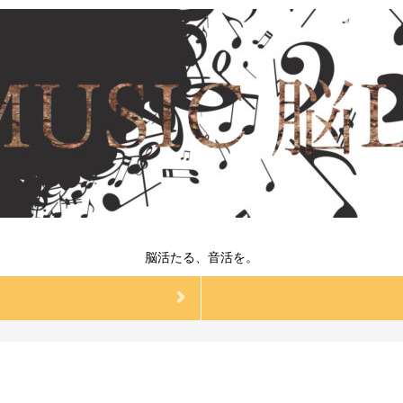
脳活たる、音活を。