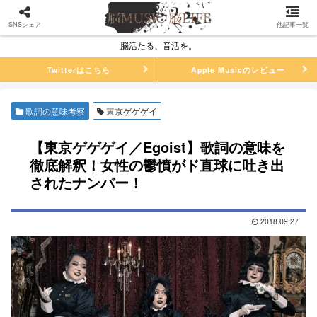
SNSシェア
他記事一覧
脳活たる、音活を。
Twitterはこちら
Apple Musicのレビュー
歌詞の意味考察
東京ゲゲゲイ
【東京ゲゲゲイ／Egoist】歌詞の意味を
徹底解釈！女性の鬱憤がド直球に吐き出
されたナンバー！
2018.09.27