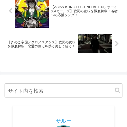
【ASIAN KUNG-FU GENERATION／ボーイ
ズ&ガールズ】歌詞の意味を徹底解釈！若者
への応援ソング！
【きのこ帝国／クロノスタシス】歌詞の意味
を徹底解釈！恋愛の例えを儚く美しく描く！
サルー