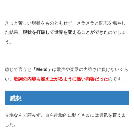
きっと苦しい現状をものともせず、メラメラと闘志を燃やし
た結果、
現状を打破して世界を変えることができた
のでしょ
う。
総じて言うと
「Mela!」
は歌声や楽器の力強さに負けないくら
い、
歌詞の内容も燃え上がるように熱い内容だった
のです。
感想
立場なんて顧みず、自ら能動的に動くさまには勇気を貰えま
した。