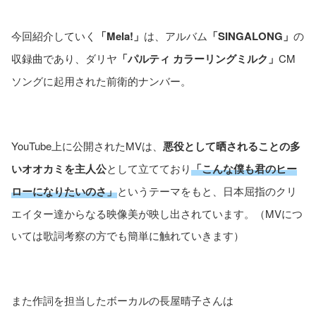
今回紹介していく
「Mela!」
は、アルバム
「SINGALONG」
の
収録曲であり、ダリヤ
「パルティ カラーリングミルク」
CM
ソングに起用された前衛的ナンバー。
YouTube上に公開されたMVは、
悪役として晒されることの多
いオオカミを主人公
として立てており
「こんな僕も君のヒー
ローになりたいのさ」
というテーマをもと、日本屈指のクリ
エイター達からなる映像美が映し出されています。（MVにつ
いては歌詞考察の方でも簡単に触れていきます）
また作詞を担当したボーカルの長屋晴子さんは