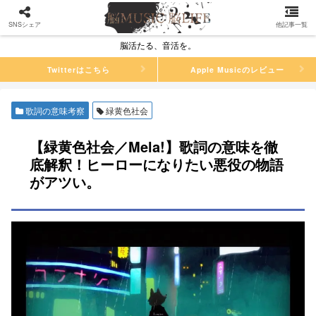
SNSシェア
他記事一覧
脳活たる、音活を。
Twitterはこちら
Apple Musicのレビュー
歌詞の意味考察
緑黄色社会
【緑黄色社会／Mela!】歌詞の意味を徹
底解釈！ヒーローになりたい悪役の物語
がアツい。