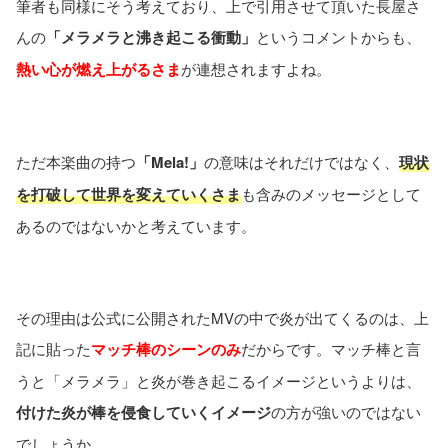
筆者も同様にそう考えており、上で引用させて頂いた長屋さ
んの
「メラメラと沸き起こる衝動」
というコメントからも、
熱い心が燃え上がるさま
が連想されますよね。
ただ本楽曲の持つ
「Mela!」
の意味はそれだけではなく、
現状
を打破して世界を変えていくさま
も含みのメッセージとして
あるのではないかと考えています。
その理由は公式に公開されたMVの中で炎が出てくるのは、上
記に貼った
マッチ棒のシーンのみ
だからです。マッチ棒と言
うと「メラメラ」と炎が巻き起こるイメージというよりは、
付けた炎が棒を侵食していくイメージ
の方が強いのではない
でしょうか。