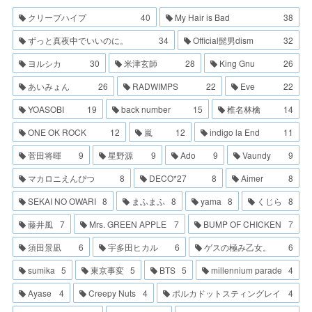
クリープハイプ
40
My Hair is Bad
38
ずっと真夜中でいいのに。
34
Official髭男dism
32
ヨルシカ
30
米津玄師
28
King Gnu
26
あいみょん
26
RADWIMPS
22
Eve
22
YOASOBI
19
back number
15
椎名林檎
14
ONE OK ROCK
12
嵐
12
indigo la End
11
菅田将暉
9
星野源
9
Ado
9
Vaundy
9
マカロニえんぴつ
8
DECO*27
8
Aimer
8
SEKAI NO OWARI
8
まふまふ
8
yama
8
くじら
8
藤井風
7
Mrs. GREEN APPLE
7
BUMP OF CHICKEN
7
須田景凪
6
宇多田ヒカル
6
ゲスの極み乙女。
6
sumika
5
東京事変
5
BTS
5
millennium parade
4
Ayase
4
Creepy Nuts
4
ポルカドットスティングレイ
4