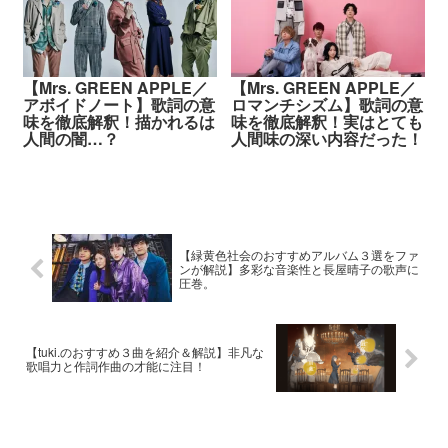
【Mrs. GREEN APPLE／
【Mrs. GREEN APPLE／
アボイドノート】歌詞の意
ロマンチシズム】歌詞の意
味を徹底解釈！描かれるは
味を徹底解釈！実はとても
人間の闇…？
人間味の深い内容だった！
【緑黄色社会のおすすめアルバム３選をファ
ンが解説】多彩な音楽性と長屋晴子の歌声に
圧巻。
【tuki.のおすすめ３曲を紹介＆解説】非凡な
歌唱力と作詞作曲の才能に注目！