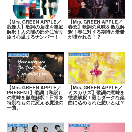
【Mrs. GREEN APPLE／
【Mrs. GREEN APPLE／
我逢人】歌詞の意味を徹底
春愁】歌詞の意味を徹底解
解釈！人の闇の部分に寄り
釈！春に対する期待と憂鬱
添う心温まるナンバー！
が描かれる！？
歌詞の意味考察
歌詞の意味考察
【Mrs. GREEN APPLE／
【Mrs. GREEN APPLE／
PRESENT】歌詞（和訳）
ミスカサズ】歌詞の意味を
の意味を徹底解釈！日常を
徹底解釈！最もダークな楽
特別なものに変える魔法の
曲に込められた想いとは？
一曲。
歌詞の意味考察
歌詞の意味考察