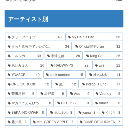
アーティスト別
クリープハイプ
40
My Hair is Bad
38
ずっと真夜中でいいのに。
34
Official髭男dism
32
ヨルシカ
30
米津玄師
28
King Gnu
26
あいみょん
26
RADWIMPS
22
Eve
22
YOASOBI
19
back number
15
椎名林檎
14
ONE OK ROCK
12
嵐
12
indigo la End
11
菅田将暉
9
星野源
9
Ado
9
Vaundy
9
マカロニえんぴつ
8
DECO*27
8
Aimer
8
SEKAI NO OWARI
8
まふまふ
8
yama
8
くじら
8
藤井風
7
Mrs. GREEN APPLE
7
BUMP OF CHICKEN
7