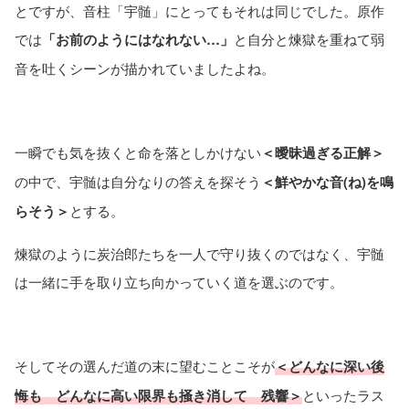
とですが、音柱「宇髄」にとってもそれは同じでした。原作
では
「お前のようにはなれない…」
と自分と煉獄を重ねて弱
音を吐くシーンが描かれていましたよね。
一瞬でも気を抜くと命を落としかけない
＜曖昧過ぎる正解＞
の中で、宇髄は自分なりの答えを探そう
＜鮮やかな音(ね)を鳴
らそう＞
とする。
煉獄のように炭治郎たちを一人で守り抜くのではなく、宇髄
は一緒に手を取り立ち向かっていく道を選ぶのです。
そしてその選んだ道の末に望むことこそが
＜どんなに深い後
悔も どんなに高い限界も掻き消して 残響＞
といったラス