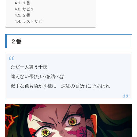
１番
サビ１
２番
ラストサビ
２番
ただ一人舞う千夜
違えない帯(たい)を結べば
派手な色も負かす様に 深紅の香(か)こそあはれ