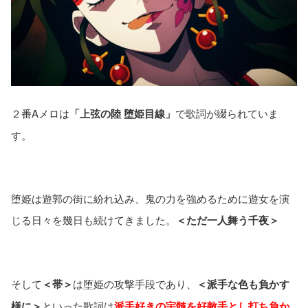
２番Aメロは
「上弦の陸 堕姫目線」
で歌詞が綴られていま
す。
堕姫は遊郭の街に紛れ込み、鬼の力を強めるために遊女を演
じる日々を幾日も続けてきました。
＜ただ一人舞う千夜＞
そして
＜帯＞
は堕姫の攻撃手段であり、
＜派手な色も負かす
様に＞
といった歌詞は
派手好きの宇髄を好敵手とし打ち負か