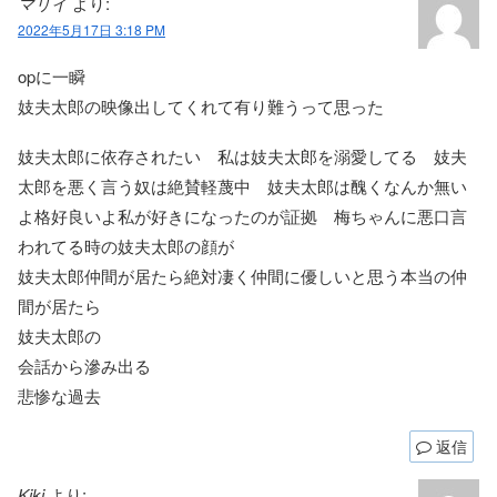
マリイ
より:
2022年5月17日 3:18 PM
opに一瞬
妓夫太郎の映像出してくれて有り難うって思った
妓夫太郎に依存されたい 私は妓夫太郎を溺愛してる 妓夫
太郎を悪く言う奴は絶賛軽蔑中 妓夫太郎は醜くなんか無い
よ格好良いよ私が好きになったのが証拠 梅ちゃんに悪口言
われてる時の妓夫太郎の顔が
妓夫太郎仲間が居たら絶対凄く仲間に優しいと思う本当の仲
間が居たら
妓夫太郎の
会話から滲み出る
悲惨な過去
返信
Kiki
より: