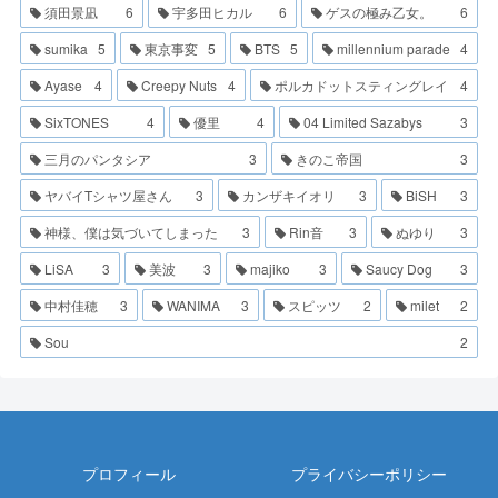
須田景凪
6
宇多田ヒカル
6
ゲスの極み乙女。
6
sumika
5
東京事変
5
BTS
5
millennium parade
4
Ayase
4
Creepy Nuts
4
ポルカドットスティングレイ
4
SixTONES
4
優里
4
04 Limited Sazabys
3
三月のパンタシア
3
きのこ帝国
3
ヤバイTシャツ屋さん
3
カンザキイオリ
3
BiSH
3
神様、僕は気づいてしまった
3
Rin音
3
ぬゆり
3
LiSA
3
美波
3
majiko
3
Saucy Dog
3
中村佳穂
3
WANIMA
3
スピッツ
2
milet
2
Sou
2
プロフィール
プライバシーポリシー