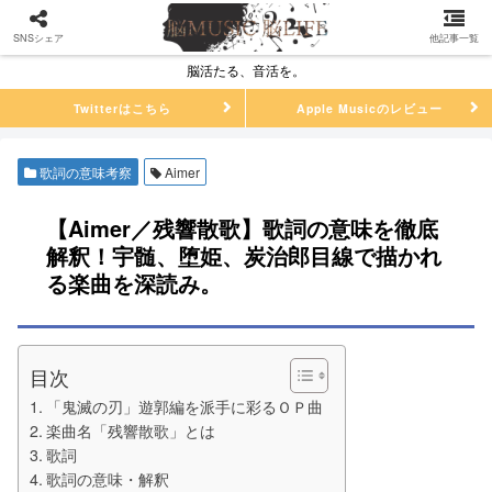
SNSシェア
他記事一覧
脳活たる、音活を。
Twitterはこちら
Apple Musicのレビュー
歌詞の意味考察
Aimer
【Aimer／残響散歌】歌詞の意味を徹底
解釈！宇髄、堕姫、炭治郎目線で描かれ
る楽曲を深読み。
目次
「鬼滅の刃」遊郭編を派手に彩るＯＰ曲
楽曲名「残響散歌」とは
歌詞
歌詞の意味・解釈