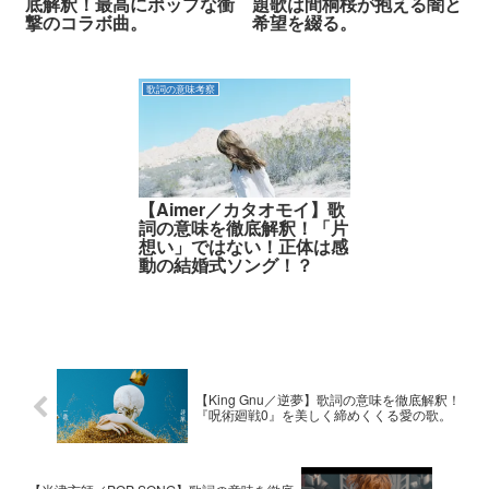
底解釈！最高にポップな衝
題歌は間桐桜が抱える闇と
撃のコラボ曲。
希望を綴る。
歌詞の意味考察
【Aimer／カタオモイ】歌
詞の意味を徹底解釈！「片
想い」ではない！正体は感
動の結婚式ソング！？
【King Gnu／逆夢】歌詞の意味を徹底解釈！
『呪術廻戦0』を美しく締めくくる愛の歌。