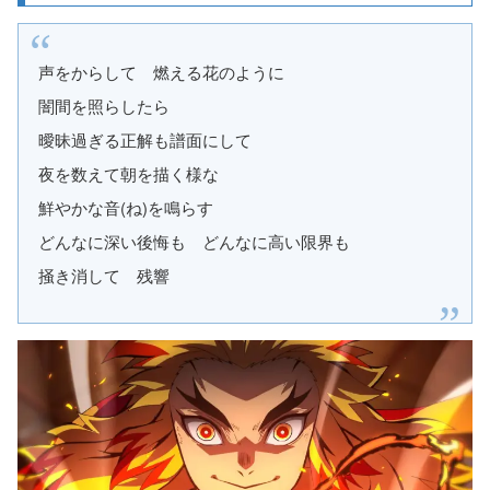
声をからして 燃える花のように
闇間を照らしたら
曖昧過ぎる正解も譜面にして
夜を数えて朝を描く様な
鮮やかな音(ね)を鳴らす
どんなに深い後悔も どんなに高い限界も
掻き消して 残響