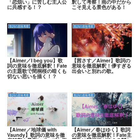
「恋煩い」に苦しむ主人公
釈して考察！雨の中だから
に共感する！？
こそ見える景色がある！
歌詞の意味考察
歌詞の意味考察
【Aimer／I beg you】歌
【茜さす／Aimer】歌詞の
詞の意味を徹底解釈！Fate
意味を徹底解釈！儚すぎる
の主題歌で間桐桜の暗くも
出会いと別れの歌。
切ない思いを描く！？
歌詞の意味考察
歌詞の意味考察
【Aimer／地球儀 with
【Aimer／春はゆく】歌詞
Vaundy】歌詞の意味を徹
の意味を徹底解釈！Fate主