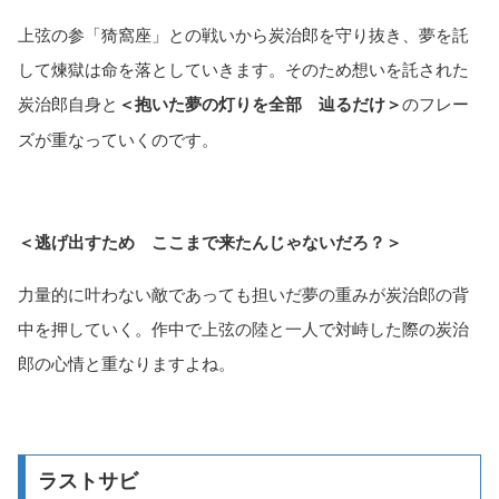
上弦の参「猗窩座」との戦いから炭治郎を守り抜き、夢を託
して煉獄は命を落としていきます。そのため想いを託された
炭治郎自身と
＜抱いた夢の灯りを全部 辿るだけ＞
のフレー
ズが重なっていくのです。
＜逃げ出すため ここまで来たんじゃないだろ？＞
力量的に叶わない敵であっても担いだ夢の重みが炭治郎の背
中を押していく。作中で上弦の陸と一人で対峙した際の炭治
郎の心情と重なりますよね。
ラストサビ