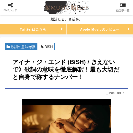
SNSシェア
他記事一覧
脳活たる、音活を。
Twitterはこちら
Apple Musicのレビュー
歌詞の意味考察
BiSH
アイナ・ジ・エンド (BiSH) / きえない
で》歌詞の意味を徹底解釈！最も大切だ
と自身で称するナンバー！
2018.09.09