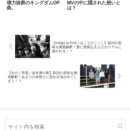
壊力抜群のキングダムOP
MVの中に隠された想いと
曲。
は？
【indigo la End／ほころびごっこ】歌詞の意
味を徹底解釈！愛に憶病な主人公がリアルに
描かれる！？
【きのこ帝国／金木犀の夜】歌詞の意味を徹
底解釈！あまりの哀愁さに思わず涙が出てし
まう！？