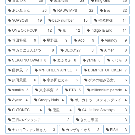
ヨルシカ
30
米津玄師
28
King Gnu
26
あいみょん
26
RADWIMPS
22
Eve
22
YOASOBI
19
back number
15
椎名林檎
14
ONE OK ROCK
12
嵐
12
indigo la End
11
菅田将暉
9
星野源
9
Ado
9
Vaundy
9
マカロニえんぴつ
8
DECO*27
8
Aimer
8
SEKAI NO OWARI
8
まふまふ
8
yama
8
くじら
8
藤井風
7
Mrs. GREEN APPLE
7
BUMP OF CHICKEN
7
須田景凪
6
宇多田ヒカル
6
ゲスの極み乙女。
6
sumika
5
東京事変
5
BTS
5
millennium parade
4
Ayase
4
Creepy Nuts
4
ポルカドットスティングレイ
4
SixTONES
4
優里
4
04 Limited Sazabys
3
三月のパンタシア
3
きのこ帝国
3
ヤバイTシャツ屋さん
3
カンザキイオリ
3
BiSH
3