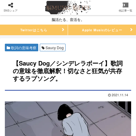
SNSシェア
他記事一覧
脳活たる、音活を。
Twitterはこちら
Apple Musicのレビュー
歌詞の意味考察
Saucy Dog
【Saucy Dog／シンデレラボーイ】歌詞
の意味を徹底解釈！切なさと狂気が共存
するラブソング。
2021.11.14