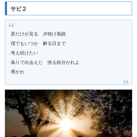
サビ２
君だけが見る 夕焼け風鏡
僕でもいつか 解る日まで
考え続けたい
偽りで出会えた 撓る枝分かれよ
導かれ