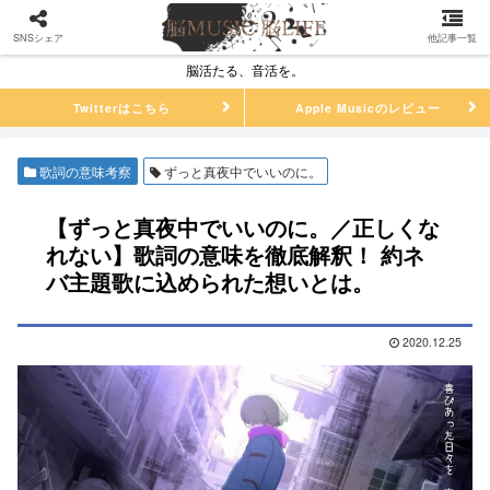
SNSシェア
他記事一覧
脳活たる、音活を。
Twitterはこちら
Apple Musicのレビュー
歌詞の意味考察
ずっと真夜中でいいのに。
【ずっと真夜中でいいのに。／正しくな
れない】歌詞の意味を徹底解釈！ 約ネ
バ主題歌に込められた想いとは。
2020.12.25