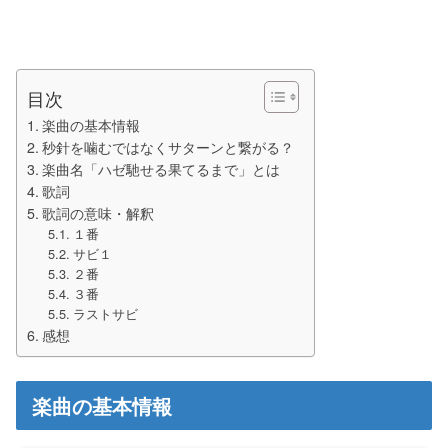
目次
楽曲の基本情報
秒針を噛むではなくサターンと繋がる？
楽曲名「ハゼ馳せる果てるまで」とは
歌詞
歌詞の意味・解釈
１番
サビ１
２番
３番
ラストサビ
感想
楽曲の基本情報