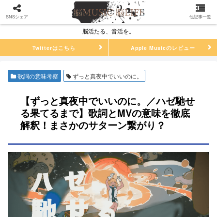
SNSシェア
他記事一覧
脳活たる、音活を。
Twitterはこちら
Apple Musicのレビュー
歌詞の意味考察
ずっと真夜中でいいのに。
【ずっと真夜中でいいのに。／ハゼ馳せ
る果てるまで】歌詞とMVの意味を徹底
解釈！まさかのサターン繋がり？