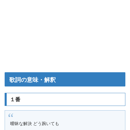
歌詞の意味・解釈
１番
曖昧な解決 どう踠いても