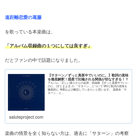
遠距離恋愛の葛藤
を歌っている本楽曲は、
「アルバム収録曲の１つにしては良すぎ」
だとファンの中で話題になりました。
【サターン／ずっと真夜中でいいのに。】歌詞の意味
を徹底解釈！惑星で比喩される関係が切なすぎる！？
アルバム「正しい偽りからの起床」収録曲 【ずっと真夜中でいい
のに。(ずとまよ)】の 「サターン」について MVと歌詞の意味を
徹底的に 考察および解説していきたいと思います。 楽曲名「サ
ターン」と...
saluteproject.com
楽曲の情景を全く知らない方は、過去に「サターン」の考察