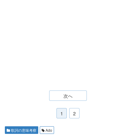
次へ
1
2
歌詞の意味考察
Ado