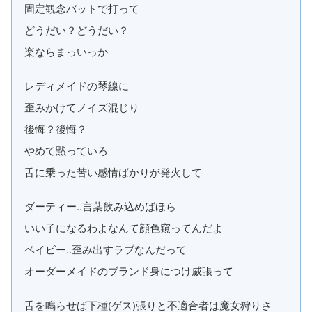
固定観念バットで打って
どうだい？どうだい？
楽ならまっいっか
レディメイドの琴線に
歪みかけてノイズ混じり
後悔？後悔？
やめて黙っていろ
舌に乗った苦い感情ばかりが発火して
ダーティー..言葉飲み込めばほら
いい子になるわよなんて顔色窺ってんだよ
ベイビー..歪み出すラブなんだって
オーダーメイドのブランド身につけ威張って
舌を鳴らせば下種(ゲス)張りと不適合者は魔女狩りさ