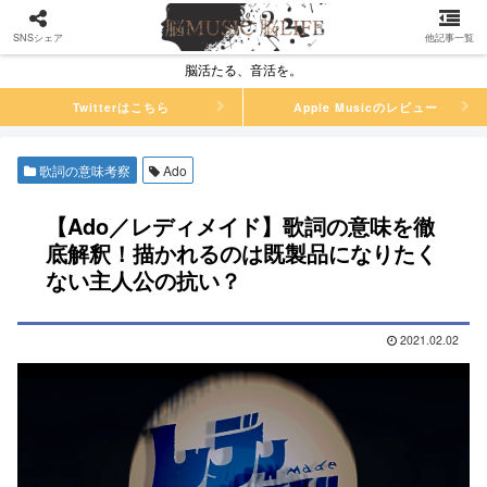
SNSシェア
他記事一覧
脳活たる、音活を。
Twitterはこちら
Apple Musicのレビュー
歌詞の意味考察
Ado
【Ado／レディメイド】歌詞の意味を徹
底解釈！描かれるのは既製品になりたく
ない主人公の抗い？
2021.02.02