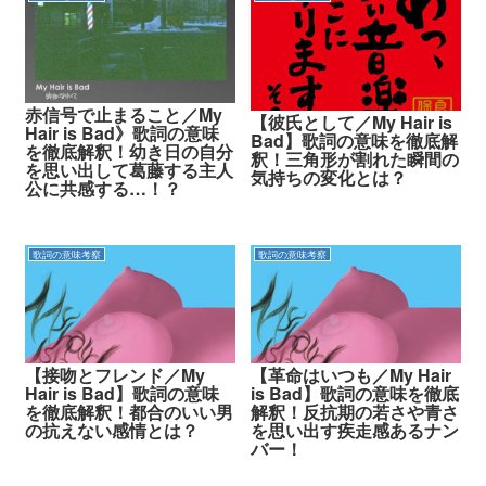
赤信号で止まること／My
【彼氏として／My Hair is
Hair is Bad》歌詞の意味
Bad】歌詞の意味を徹底解
を徹底解釈！幼き日の自分
釈！三角形が割れた瞬間の
を思い出して葛藤する主人
気持ちの変化とは？
公に共感する…！？
歌詞の意味考察
歌詞の意味考察
【接吻とフレンド／My
【革命はいつも／My Hair
Hair is Bad】歌詞の意味
is Bad】歌詞の意味を徹底
を徹底解釈！都合のいい男
解釈！反抗期の若さや青さ
の抗えない感情とは？
を思い出す疾走感あるナン
バー！