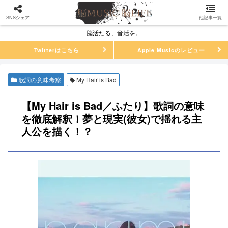
SNSシェア
他記事一覧
脳活たる、音活を。
Twitterはこちら
Apple Musicのレビュー
歌詞の意味考察
My Hair is Bad
【My Hair is Bad／ふたり】歌詞の意味
を徹底解釈！夢と現実(彼女)で揺れる主
人公を描く！？