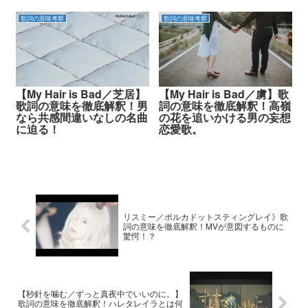
歌詞の意味考察
歌詞の意味考察
【My Hair is Bad／芝居】
【My Hair is Bad／虜】歌
歌詞の意味を徹底解釈！男
詞の意味を徹底解釈！高嶺
なら共感間違いなしの名曲
の花を追いかける男の妄想
に迫る！
恋愛歌。
リスミー／ポルカドットスティングレイ》歌
詞の意味を徹底解釈！MVが意図するものに
驚愕！？
【秒針を噛む／ずっと真夜中でいいのに。】
歌詞の意味を徹底解釈！ハレタレイラとは何