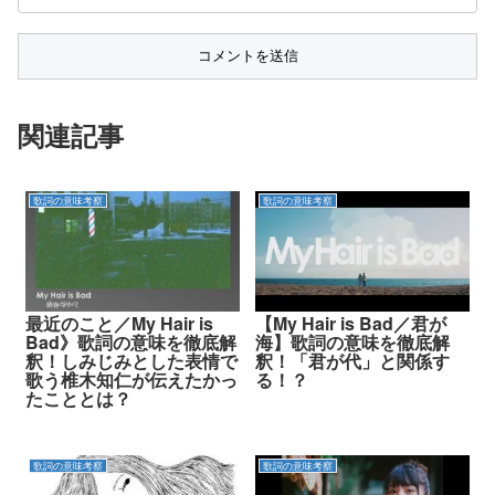
関連記事
歌詞の意味考察
歌詞の意味考察
最近のこと／My Hair is
【My Hair is Bad／君が
Bad》歌詞の意味を徹底解
海】歌詞の意味を徹底解
釈！しみじみとした表情で
釈！「君が代」と関係す
歌う椎木知仁が伝えたかっ
る！？
たこととは？
歌詞の意味考察
歌詞の意味考察