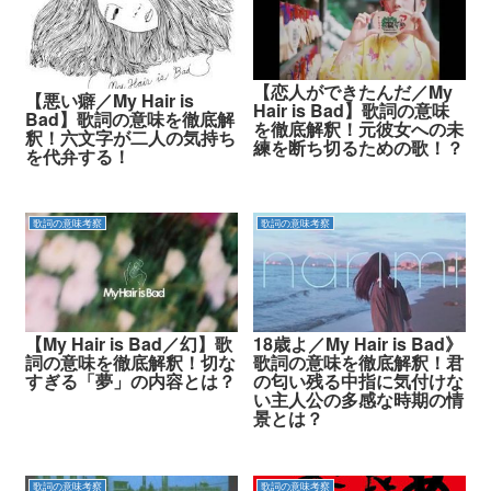
【恋人ができたんだ／My
【悪い癖／My Hair is
Hair is Bad】歌詞の意味
Bad】歌詞の意味を徹底解
を徹底解釈！元彼女への未
釈！六文字が二人の気持ち
練を断ち切るための歌！？
を代弁する！
歌詞の意味考察
歌詞の意味考察
【My Hair is Bad／幻】歌
18歳よ／My Hair is Bad》
詞の意味を徹底解釈！切な
歌詞の意味を徹底解釈！君
すぎる「夢」の内容とは？
の匂い残る中指に気付けな
い主人公の多感な時期の情
景とは？
歌詞の意味考察
歌詞の意味考察