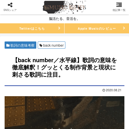
SNSシェア
他記事一覧
脳活たる、音活を。
Twitterはこちら
Apple Musicのレビュー
歌詞の意味考察
back number
【back number／水平線】歌詞の意味を
徹底解釈！グッとくる制作背景と現状に
刺さる歌詞に注目。
2020.08.21