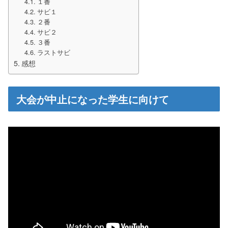
１番
サビ１
２番
サビ２
３番
ラストサビ
感想
大会が中止になった学生に向けて