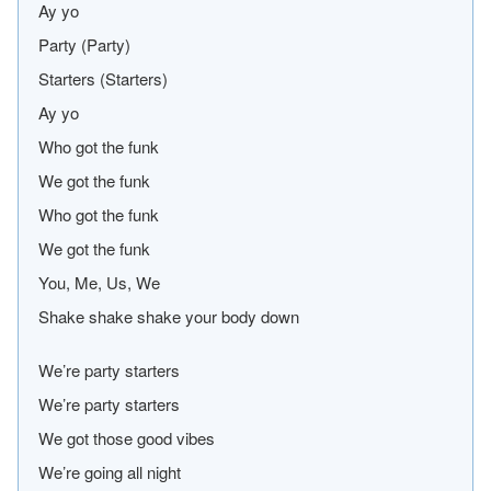
Ay yo
Party (Party)
Starters (Starters)
Ay yo
Who got the funk
We got the funk
Who got the funk
We got the funk
You, Me, Us, We
Shake shake shake your body down
We’re party starters
We’re party starters
We got those good vibes
We’re going all night