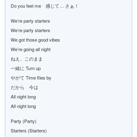
Do you feel me 感じて… さぁ！
We’re party starters
We’re party starters
We got those good vibes
We’re going all night
ねえ、このまま
一緒に Turn up
やがて Time flies by
だから 今は
All night long
All night long
Party (Party)
Starters (Starters)