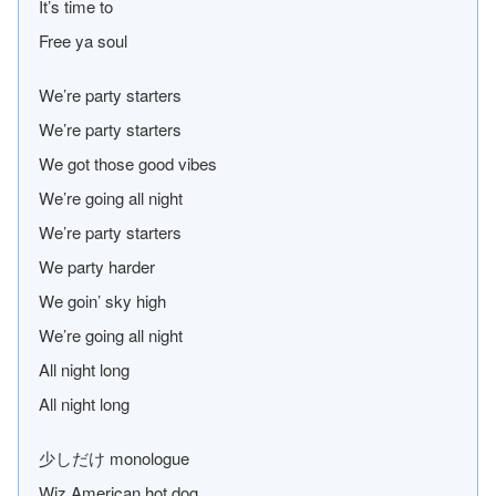
It’s time to
Free ya soul
We’re party starters
We’re party starters
We got those good vibes
We’re going all night
We’re party starters
We party harder
We goin’ sky high
We’re going all night
All night long
All night long
少しだけ monologue
Wiz American hot dog