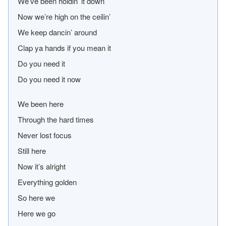
We’ve been holdin’ it down
Now we’re high on the ceilin’
We keep dancin’ around
Clap ya hands if you mean it
Do you need it
Do you need it now
We been here
Through the hard times
Never lost focus
Still here
Now it’s alright
Everything golden
So here we
Here we go