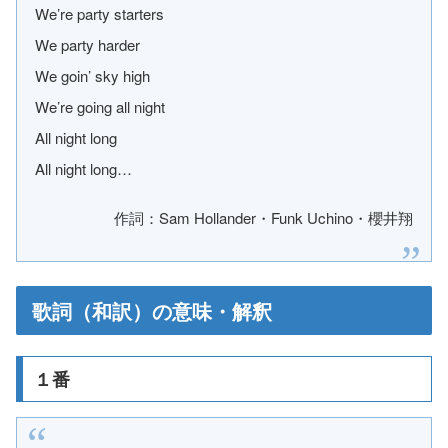
We’re party starters
We party harder
We goin’ sky high
We’re going all night
All night long
All night long…
作詞：Sam Hollander・Funk Uchino・櫻井翔
歌詞（和訳）の意味・解釈
１番