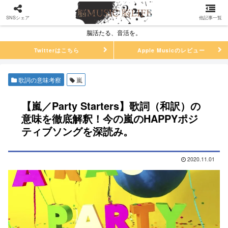
SNSシェア
他記事一覧
脳活たる、音活を。
Twitterはこちら
Apple Musicのレビュー
歌詞の意味考察
嵐
【嵐／Party Starters】歌詞（和訳）の
意味を徹底解釈！今の嵐のHAPPYポジ
ティブソングを深読み。
2020.11.01