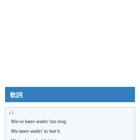
歌詞
We’ve been waitin’ too long
We been waitin’ to feel it