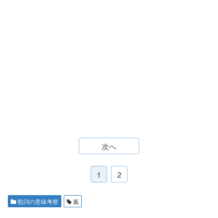
次へ
1
2
歌詞の意味考察
嵐