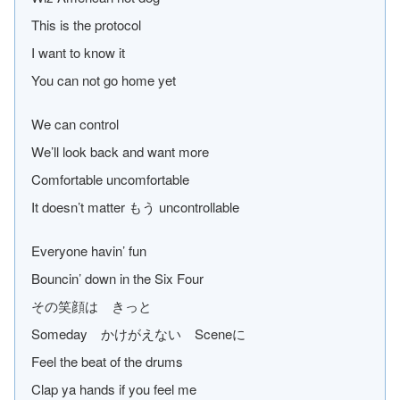
This is the protocol
I want to know it
You can not go home yet
We can control
We’ll look back and want more
Comfortable uncomfortable
It doesn’t matter もう uncontrollable
Everyone havin’ fun
Bouncin’ down in the Six Four
その笑顔は きっと
Someday かけがえない Sceneに
Feel the beat of the drums
Clap ya hands if you feel me