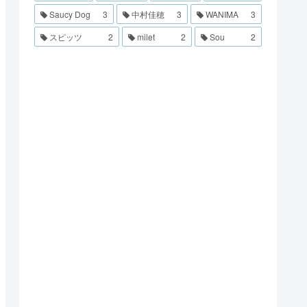
Saucy Dog
3
中村佳穂
3
WANIMA
3
スピッツ
2
milet
2
Sou
2