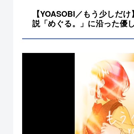
【YOASOBI／もう少しだ
説「めぐる。」に沿った優