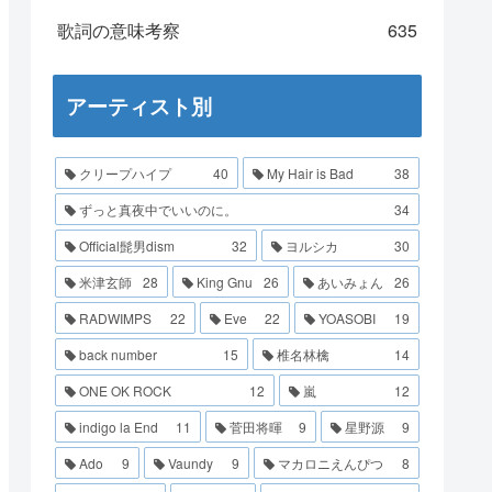
歌詞の意味考察
635
アーティスト別
クリープハイプ
40
My Hair is Bad
38
ずっと真夜中でいいのに。
34
Official髭男dism
32
ヨルシカ
30
米津玄師
28
King Gnu
26
あいみょん
26
RADWIMPS
22
Eve
22
YOASOBI
19
back number
15
椎名林檎
14
ONE OK ROCK
12
嵐
12
indigo la End
11
菅田将暉
9
星野源
9
Ado
9
Vaundy
9
マカロニえんぴつ
8