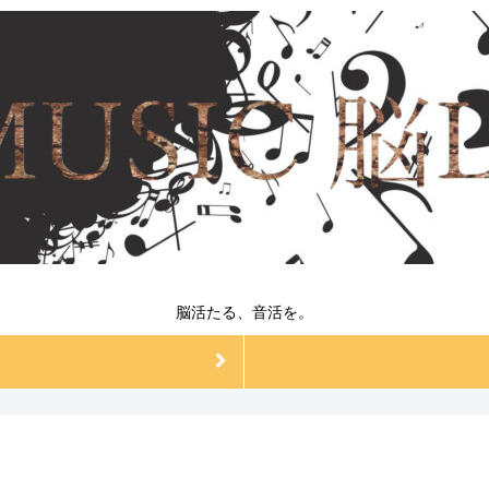
脳活たる、音活を。