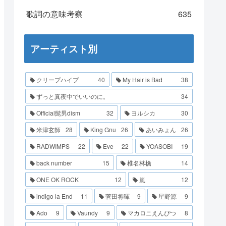
歌詞の意味考察
635
アーティスト別
クリープハイプ
40
My Hair is Bad
38
ずっと真夜中でいいのに。
34
Official髭男dism
32
ヨルシカ
30
米津玄師
28
King Gnu
26
あいみょん
26
RADWIMPS
22
Eve
22
YOASOBI
19
back number
15
椎名林檎
14
ONE OK ROCK
12
嵐
12
indigo la End
11
菅田将暉
9
星野源
9
Ado
9
Vaundy
9
マカロニえんぴつ
8