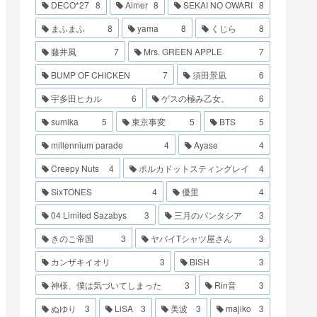
DECO*27
8
Aimer
8
SEKAI NO OWARI
8
まふまふ
8
yama
8
くじら
8
藤井風
7
Mrs. GREEN APPLE
7
BUMP OF CHICKEN
7
須田景凪
6
宇多田ヒカル
6
ゲスの極み乙女。
6
sumika
5
東京事変
5
BTS
5
millennium parade
4
Ayase
4
Creepy Nuts
4
ポルカドットスティングレイ
4
SixTONES
4
優里
4
04 Limited Sazabys
3
三月のパンタシア
3
きのこ帝国
3
ヤバイTシャツ屋さん
3
カンザキイオリ
3
BiSH
3
神様、僕は気づいてしまった
3
Rin音
3
ぬゆり
3
LiSA
3
美波
3
majiko
3