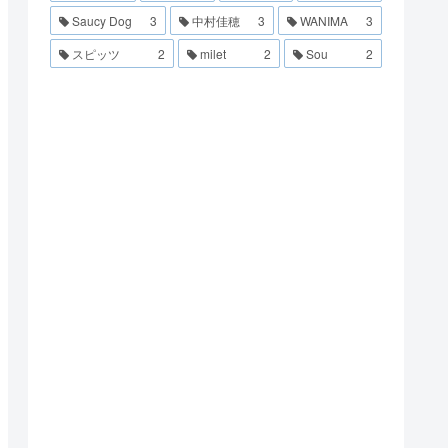
Saucy Dog
3
中村佳穂
3
WANIMA
3
スピッツ
2
milet
2
Sou
2