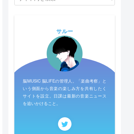
サルー
脳MUSIC 脳LIFEの管理人。「楽曲考察」と
いう側面から音楽の楽しみ方を共有したく
サイトを設立。日課は最新の音楽ニュース
を追いかけること。