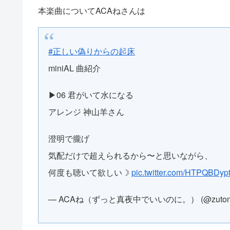
本楽曲についてACAねさんは
#正しい偽りからの起床
miniAL 曲紹介
▶︎06 君がいて水になる
アレンジ 神山羊さん
澄明で朧げ
気配だけで超えられるから〜と思いながら、
何度も聴いて欲しい☽
pic.twitter.com/HTPQBDyp
— ACAね（ずっと真夜中でいいのに。） (@zutom