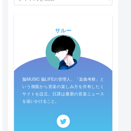
サルー
脳MUSIC 脳LIFEの管理人。「楽曲考察」と
いう側面から音楽の楽しみ方を共有したく
サイトを設立。日課は最新の音楽ニュース
を追いかけること。