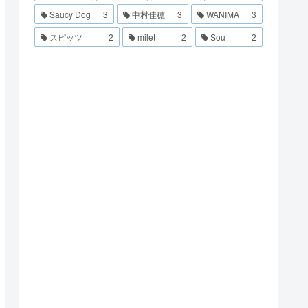
Saucy Dog
3
中村佳穂
3
WANIMA
3
スピッツ
2
milet
2
Sou
2