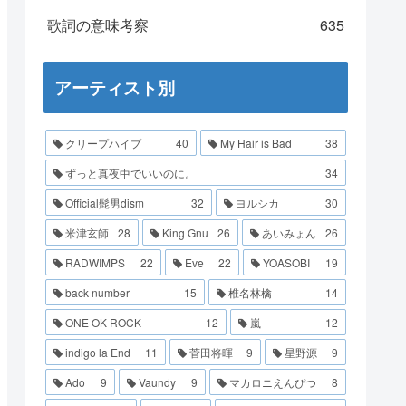
歌詞の意味考察
635
アーティスト別
クリープハイプ
40
My Hair is Bad
38
ずっと真夜中でいいのに。
34
Official髭男dism
32
ヨルシカ
30
米津玄師
28
King Gnu
26
あいみょん
26
RADWIMPS
22
Eve
22
YOASOBI
19
back number
15
椎名林檎
14
ONE OK ROCK
12
嵐
12
indigo la End
11
菅田将暉
9
星野源
9
Ado
9
Vaundy
9
マカロニえんぴつ
8