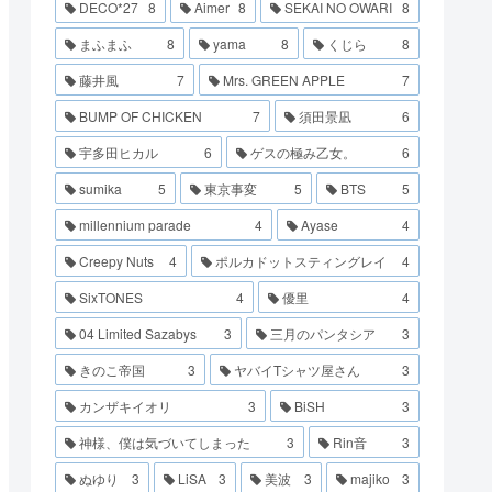
DECO*27
8
Aimer
8
SEKAI NO OWARI
8
まふまふ
8
yama
8
くじら
8
藤井風
7
Mrs. GREEN APPLE
7
BUMP OF CHICKEN
7
須田景凪
6
宇多田ヒカル
6
ゲスの極み乙女。
6
sumika
5
東京事変
5
BTS
5
millennium parade
4
Ayase
4
Creepy Nuts
4
ポルカドットスティングレイ
4
SixTONES
4
優里
4
04 Limited Sazabys
3
三月のパンタシア
3
きのこ帝国
3
ヤバイTシャツ屋さん
3
カンザキイオリ
3
BiSH
3
神様、僕は気づいてしまった
3
Rin音
3
ぬゆり
3
LiSA
3
美波
3
majiko
3