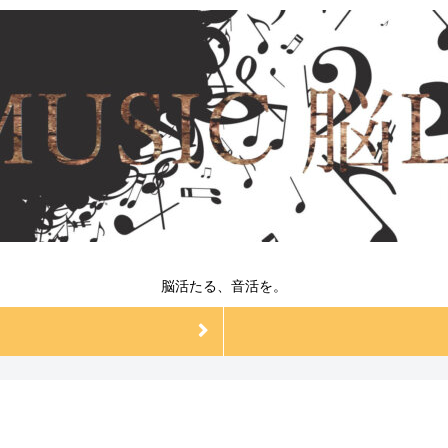
脳活たる、音活を。