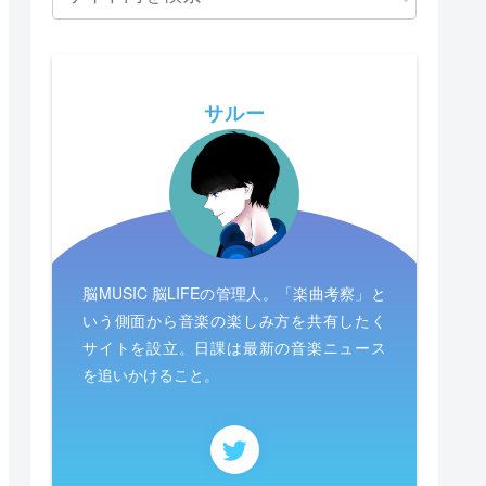
サルー
脳MUSIC 脳LIFEの管理人。「楽曲考察」と
いう側面から音楽の楽しみ方を共有したく
サイトを設立。日課は最新の音楽ニュース
を追いかけること。