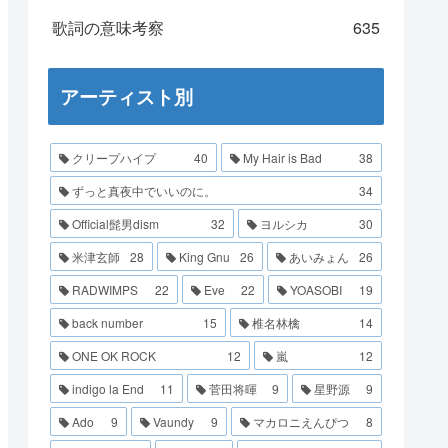
歌詞の意味考察
635
アーティスト別
クリープハイプ
40
My Hair is Bad
38
ずっと真夜中でいいのに。
34
Official髭男dism
32
ヨルシカ
30
米津玄師
28
King Gnu
26
あいみょん
26
RADWIMPS
22
Eve
22
YOASOBI
19
back number
15
椎名林檎
14
ONE OK ROCK
12
嵐
12
indigo la End
11
菅田将暉
9
星野源
9
Ado
9
Vaundy
9
マカロニえんぴつ
8