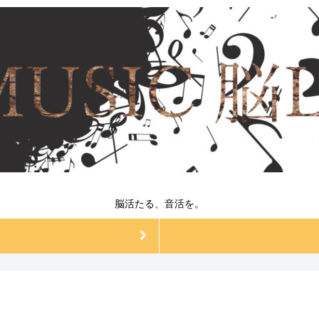
脳活たる、音活を。