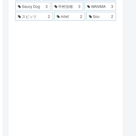
Saucy Dog
3
中村佳穂
3
WANIMA
3
スピッツ
2
milet
2
Sou
2