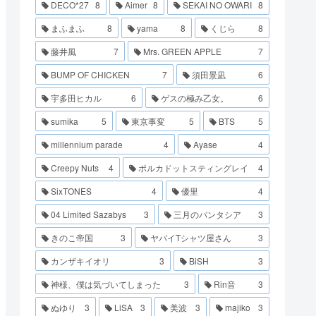
DECO*27
8
Aimer
8
SEKAI NO OWARI
8
まふまふ
8
yama
8
くじら
8
藤井風
7
Mrs. GREEN APPLE
7
BUMP OF CHICKEN
7
須田景凪
6
宇多田ヒカル
6
ゲスの極み乙女。
6
sumika
5
東京事変
5
BTS
5
millennium parade
4
Ayase
4
Creepy Nuts
4
ポルカドットスティングレイ
4
SixTONES
4
優里
4
04 Limited Sazabys
3
三月のパンタシア
3
きのこ帝国
3
ヤバイTシャツ屋さん
3
カンザキイオリ
3
BiSH
3
神様、僕は気づいてしまった
3
Rin音
3
ぬゆり
3
LiSA
3
美波
3
majiko
3