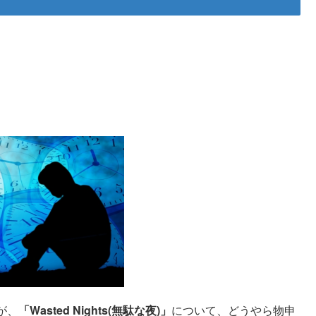
が、
「Wasted Nights(無駄な夜)」
について、どうやら物申