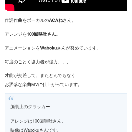
作詞作曲をボーカルの
ACAね
さん。
アレンジを
100回嘔吐さん
。
アニメーションを
Waboku
さんが努めています。
毎度のごとく協力者が強力、、、
才能が交差して、またとんでもなく
お洒落な楽曲MVに仕上がっています。
脳裏上のクラッカー
アレンジは100回嘔吐さん、
映像はWabokuさんです。