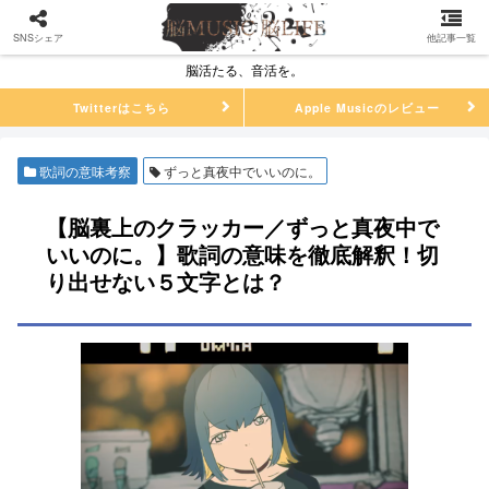
SNSシェア
他記事一覧
脳活たる、音活を。
Twitterはこちら
Apple Musicのレビュー
歌詞の意味考察
ずっと真夜中でいいのに。
【脳裏上のクラッカー／ずっと真夜中で
いいのに。】歌詞の意味を徹底解釈！切
り出せない５文字とは？