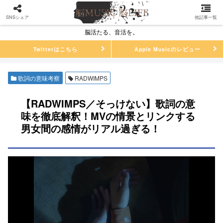
SNSシェア
他記事一覧
脳活たる、音活を。
Twitterはこちら
Apple Musicのレビュー
歌詞の意味考察
RADWIMPS
【RADWIMPS／そっけない】歌詞の意
味を徹底解釈！MVの情景とリンクする
男女間の感情がリアル過ぎる！