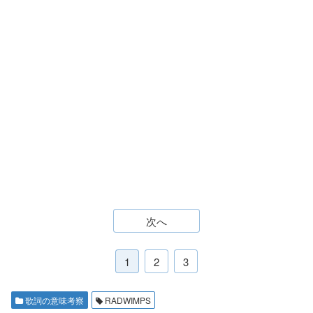
次へ
1
2
3
歌詞の意味考察
RADWIMPS