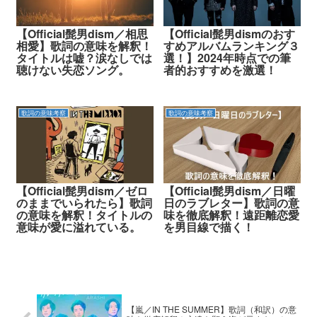
【Official髭男dism／相思
【Official髭男dismのおす
相愛】歌詞の意味を解釈！
すめアルバムランキング３
タイトルは嘘？涙なしでは
選！】2024年時点での筆
聴けない失恋ソング。
者的おすすめを激選！
歌詞の意味考察
歌詞の意味考察
【Official髭男dism／ゼロ
【Official髭男dism／日曜
のままでいられたら】歌詞
日のラブレター】歌詞の意
の意味を解釈！タイトルの
味を徹底解釈！遠距離恋愛
意味が愛に溢れている。
を男目線で描く！
【嵐／IN THE SUMMER】歌詞（和訳）の意