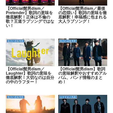
【Official髭男dism／
【Official髭男dism／最後
Pretender】歌詞の意味を
の恋煩い】歌詞の意味を徹
徹底解釈！正体は不倫の
底解釈！幸福感に包まれる
歌？王道ラブソングではな
大人ラブソング！
い！
歌詞の意味考察
歌詞の意味考察
【Official髭男dism／
【Official髭男dism】歌詞
Laughter】歌詞の意味を
の意味解釈やおすすめアル
徹底解釈！大切なのは自分
バム、バンド情報のまと
の中のラフター！
め！
歌詞の意味考察
おすすめ人気曲