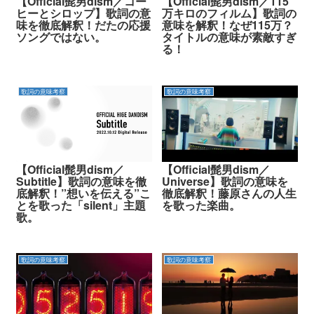
【Official髭男dism／コー
【Official髭男dism／115
ヒーとシロップ】歌詞の意
万キロのフィルム】歌詞の
味を徹底解釈！だたの応援
意味を解釈！なぜ115万？
ソングではない。
タイトルの意味が素敵すぎ
る！
歌詞の意味考察
歌詞の意味考察
【Official髭男dism／
【Official髭男dism／
Subtitle】歌詞の意味を徹
Universe】歌詞の意味を
底解釈！”想いを伝える”こ
徹底解釈！藤原さんの人生
とを歌った「silent」主題
を歌った楽曲。
歌。
歌詞の意味考察
歌詞の意味考察