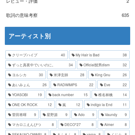
レビュー・評価
2
歌詞の意味考察
635
アーティスト別
クリープハイプ
40
My Hair is Bad
38
ずっと真夜中でいいのに。
34
Official髭男dism
32
ヨルシカ
30
米津玄師
28
King Gnu
26
あいみょん
26
RADWIMPS
22
Eve
22
YOASOBI
19
back number
15
椎名林檎
14
ONE OK ROCK
12
嵐
12
indigo la End
11
菅田将暉
9
星野源
9
Ado
9
Vaundy
9
マカロニえんぴつ
8
DECO*27
8
Aimer
8
SEKAI NO OWARI
8
まふまふ
8
yama
8
くじら
8