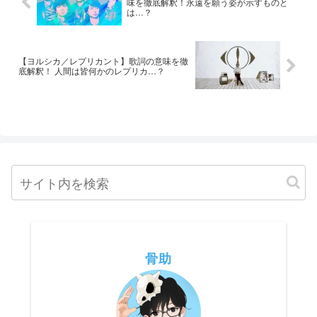
味を徹底解釈！永遠を願う姿が示すものと
は…？
【ヨルシカ／レプリカント】歌詞の意味を徹
底解釈！ 人間は皆何かのレプリカ…？
骨助