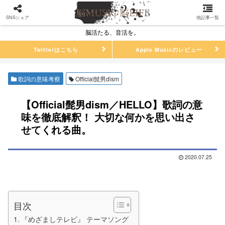
SNSシェア
他記事一覧
脳活たる、音活を。
Twitterはこちら
Apple Musicのレビュー
歌詞の意味考察
Official髭男dism
【Official髭男dism／HELLO】歌詞の意
味を徹底解釈！ 大切な何かを思い出さ
せてくれる曲。
2020.07.25
目次
『めざましテレビ』 テーマソング