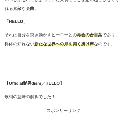
れる素敵な楽曲。
「HELLO」
それは自分を突き動かすヒーローとの
再会の合言葉
であり、
得体の知れない
新たな世界への扉を開く掛け声
なのです。
【Official髭男dism／HELLO】
歌詞の意味の解釈でした！
スポンサーリンク