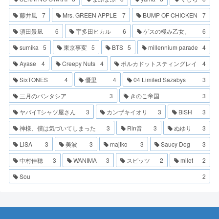
藤井風
7
Mrs. GREEN APPLE
7
BUMP OF CHICKEN
7
須田景凪
6
宇多田ヒカル
6
ゲスの極み乙女。
6
sumika
5
東京事変
5
BTS
5
millennium parade
4
Ayase
4
Creepy Nuts
4
ポルカドットスティングレイ
4
SixTONES
4
優里
4
04 Limited Sazabys
3
三月のパンタシア
3
きのこ帝国
3
ヤバイTシャツ屋さん
3
カンザキイオリ
3
BiSH
3
神様、僕は気づいてしまった
3
Rin音
3
ぬゆり
3
LiSA
3
美波
3
majiko
3
Saucy Dog
3
中村佳穂
3
WANIMA
3
スピッツ
2
milet
2
Sou
2